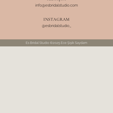
info@esbridalstudio.com
INSTAGRAM
@esbridalstudio_
Es Bridal Studio
©2025
Ece Şişik Saydam
Whatsapp