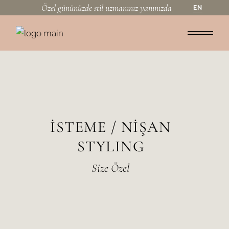
Ö
m
ü
n
ü
n
ü
d
u
a
n
n
y
a
n
n
d
a
g
z
e
z
e
z
z
z
s
t
l
i
l
ı
ı
ı
ı
EN
İSTEME / NİŞAN
STYLING
Size Özel